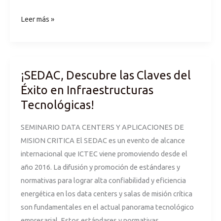
Leer más »
¡SEDAC, Descubre las Claves del
¡SEDAC,
Descubre
Éxito en Infraestructuras
las
Tecnológicas!
Claves
del
SEMINARIO DATA CENTERS Y APLICACIONES DE
Éxito
MISION CRITICA El SEDAC es un evento de alcance
en
internacional que ICTEC viene promoviendo desde el
Infraestructuras
año 2016. La difusión y promoción de estándares y
Tecnológicas!
normativas para lograr alta confiabilidad y eficiencia
energética en los data centers y salas de misión crítica
son fundamentales en el actual panorama tecnológico
empresarial. Estos estándares y normativas