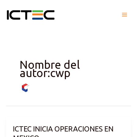
Ir
al
contenido
Nombre del
autor:cwp
ICTEC INICIA OPERACIONES EN
ICTEC
INICIA