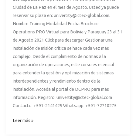
Ciudad de La Paz en el mes de Agosto. Usted ya puede
DCPro
reservar su plaza en:
univertity@ictec-global.com
.
2021
Nombre Training Modalidad Fecha Brochure
Operations PRO Virtual para Bolivia y Paraguay 23 al 31
de Agosto 2021 Click para descargar Gestionar una
instalación de misión crítica se hace cada vez más
complejo. Desde el cumplimiento de normas a la
organización de operaciones, este curso es esencial
para entender la gestión y optimización de sistemas
interdependientes y rendimiento dentro de la
instalación. Acceda al portal de DCPRO para más
información. Registro:
univertity@ictec-global.com
Contacto: +591-2141425 Whatsapp: +591-72710275
Leer más »